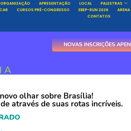
ORGANIZAÇÃO
APRESENTAÇÃO
LOCAL
PALESTRAS
ICAR
CURSOS PRÉ-CONGRESSO
EBEP-RUN 2026
ARENA
CONTATOS
NOVAS INSCRIÇÕES APEN
IA
ovo olhar sobre Brasília!
de através de suas rotas incríveis.
RRADO